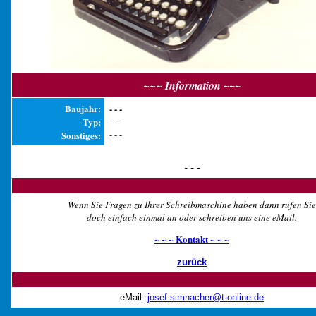
~~~
~~~ Information
Baujahr:
- - -
Typ:
- - -
- - -
Sonstiges:
- - -
-
Wenn Sie Fragen zu Ihrer Schreibmaschine haben dann rufen Sie
doch einfach einmal an oder schreiben uns eine eMail.
~ ~ ~ Kontakt ~ ~ ~
zurück
-
eMail:
josef.simnacher@t-online.de