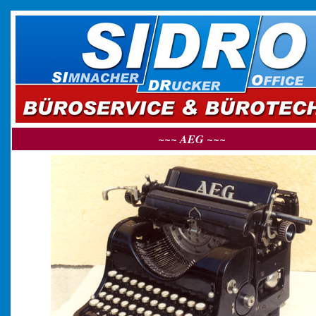
~~~ AEG
~~~